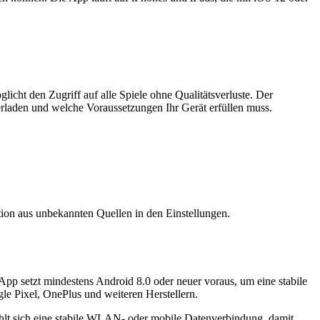
licht den Zugriff auf alle Spiele ohne Qualitätsverluste. Der
erladen und welche Voraussetzungen Ihr Gerät erfüllen muss.
ation aus unbekannten Quellen in den Einstellungen.
App setzt mindestens Android 8.0 oder neuer voraus, um eine stabile
le Pixel, OnePlus und weiteren Herstellern.
ehlt sich eine stabile WLAN- oder mobile Datenverbindung, damit