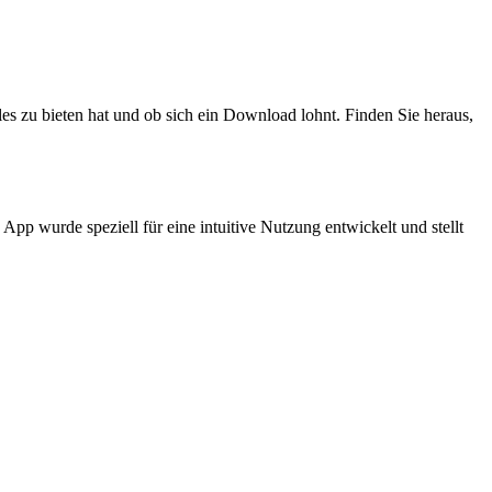
es zu bieten hat und ob sich ein Download lohnt. Finden Sie heraus,
App wurde speziell für eine intuitive Nutzung entwickelt und stellt