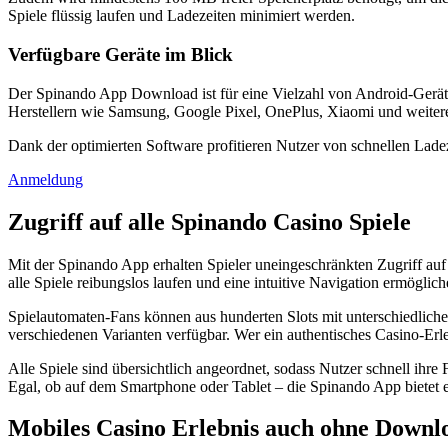
Spiele flüssig laufen und Ladezeiten minimiert werden.
Verfügbare Geräte im Blick
Der Spinando App Download ist für eine Vielzahl von Android-Geräte
Herstellern wie Samsung, Google Pixel, OnePlus, Xiaomi und weite
Dank der optimierten Software profitieren Nutzer von schnellen Lade
Anmeldung
Zugriff auf alle Spinando Casino Spiele
Mit der Spinando App erhalten Spieler uneingeschränkten Zugriff auf
alle Spiele reibungslos laufen und eine intuitive Navigation ermöglich
Spielautomaten-Fans können aus hunderten Slots mit unterschiedliche
verschiedenen Varianten verfügbar. Wer ein authentisches Casino-Erl
Alle Spiele sind übersichtlich angeordnet, sodass Nutzer schnell ihr
Egal, ob auf dem Smartphone oder Tablet – die Spinando App bietet e
Mobiles Casino Erlebnis auch ohne Downl