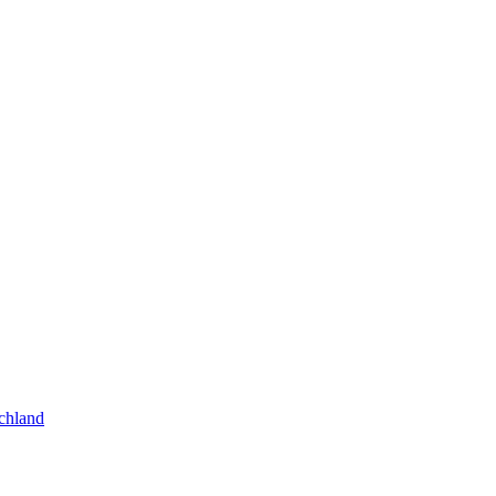
chland