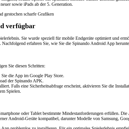
 neuer sowie iPads ab der 5. Generation.
nd gestochen scharfe Grafiken
d verfügbar
elerlebnis. Sie wurde speziell für mobile Endgeräte optimiert und ermög
gt. Nachfolgend erfahren Sie, wie Sie die Spinando Android App herunt
en Sie diesen Schritten:
n Sie die App im Google Play Store.
nload der Spinando APK.
rt. Falls eine Sicherheitsabfrage erscheint, aktivieren Sie die Install
dem Spielen.
 Smartphone oder Tablet bestimmte Mindestanforderungen erfüllen. Die 
derner Android-Geräte kompatibel, darunter Modelle von Samsung, Goog
App problemlos zu installieren. Für ein optimales Spielerlebnis empfi