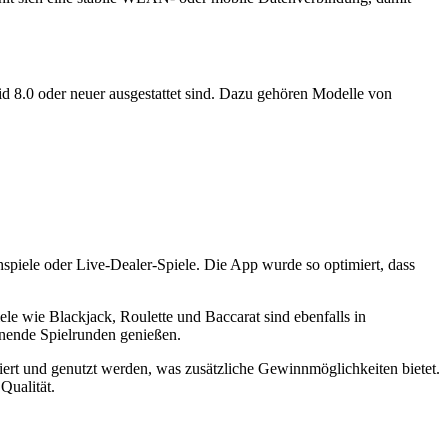
d 8.0 oder neuer ausgestattet sind. Dazu gehören Modelle von
hspiele oder Live-Dealer-Spiele. Die App wurde so optimiert, dass
e wie Blackjack, Roulette und Baccarat sind ebenfalls in
nnende Spielrunden genießen.
viert und genutzt werden, was zusätzliche Gewinnmöglichkeiten bietet.
Qualität.