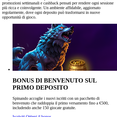
promozioni settimanali e cashback pensati per rendere ogni sessione
più ricca e coinvolgente. Un ambiente affidabile, aggiornato
regolarmente, dove ogni deposito può trasformarsi in nuove
opportunità di gioco.
BONUS DI BENVENUTO SUL
PRIMO DEPOSITO
Spinando accoglie i nuovi iscritti con un pacchetto di
benvenuto che raddoppia il primo versamento fino a €500,
includendo anche 150 giocate gratuite.
Iscriviti
Ottieni il bonus