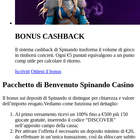
BONUS CASHBACK
Il sistema cashback di Spinando trasforma il volume di gioco
in rimborsi concreti. Ogni €5 puntati equivalgono a un punto
comp utile per calcolare il ritorno.
Iscriviti
Ottieni il bonus
Pacchetto di Benvenuto Spinando Casino
Il bonus sui depositi di Spinando si distingue per chiarezza e valore
dell’importo erogato.Vediamo come funziona nel dettaglio:
Al primo versamento ricevi un 100% fino a €500 più 150
giocate gratuite, inserendo il codice “DISCOVER”
nell’apposito campo della cassa;
Per attivare l’offerta è necessario un deposito minimo di €20,
da effettuare in un’unica transazione, così da sbloccare subito