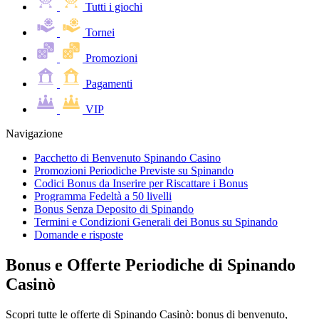
Tutti i giochi
Tornei
Promozioni
Pagamenti
VIP
Navigazione
Pacchetto di Benvenuto Spinando Casino
Promozioni Periodiche Previste su Spinando
Codici Bonus da Inserire per Riscattare i Bonus
Programma Fedeltà a 50 livelli
Bonus Senza Deposito di Spinando
Termini e Condizioni Generali dei Bonus su Spinando
Domande e risposte
Bonus e Offerte Periodiche di Spinando
Casinò
Scopri tutte le offerte di Spinando Casinò: bonus di benvenuto,