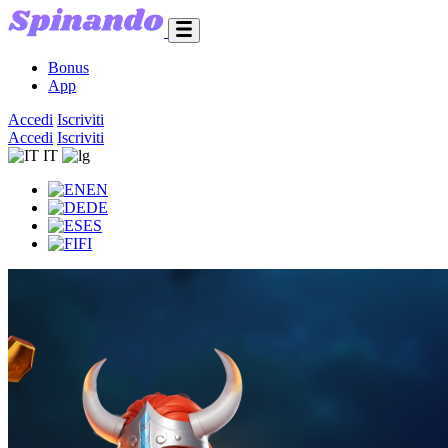
Bonus
App
Accedi
Iscriviti
Accedi
Iscriviti
IT
EN
DE
ES
FI