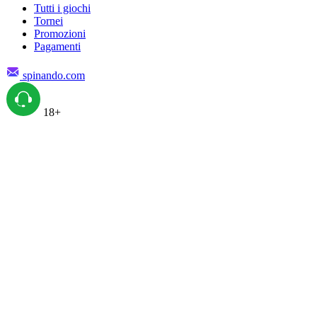
Tutti i giochi
Tornei
Promozioni
Pagamenti
spinando.com
18+